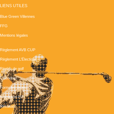
LIENS UTILES
Blue Green Villennes
FFG
Mentions légales
Règlement AVB CUP
Règlement L’Électique
Règles de golf
Calendrier
Formules de jeu
Inscription ISP
Résultats