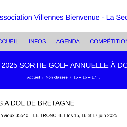
ssociation Villennes Bienvenue - La Sec
CCUEIL
INFOS
AGENDA
COMPÉTITIO
UIN 2025 SORTIE GOLF ANNUELLE À 
Vous êtes ici :
Accueil
Non classée
15 – 16 – 17…
S A DOL DE BRETAGNE
t Yvieux 35540 – LE TRONCHET les 15, 16 et 17 juin 2025.